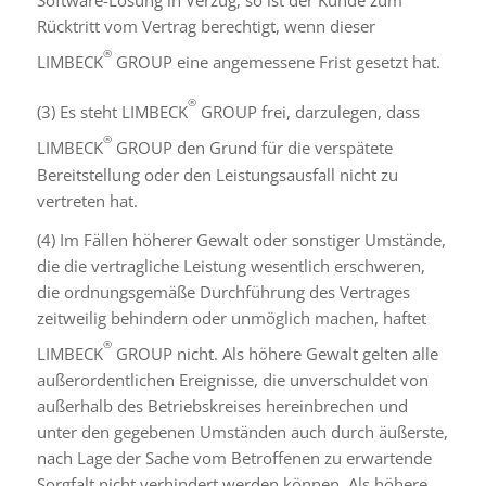
Software-Lösung in Verzug, so ist der Kunde zum
Rücktritt vom Vertrag berechtigt, wenn dieser
®
LIMBECK
GROUP eine angemessene Frist gesetzt hat.
®
(3) Es steht LIMBECK
GROUP frei, darzulegen, dass
®
LIMBECK
GROUP den Grund für die verspätete
Bereitstellung oder den Leistungsausfall nicht zu
vertreten hat.
(4) Im Fällen höherer Gewalt oder sonstiger Umstände,
die die vertragliche Leistung wesentlich erschweren,
die ordnungsgemäße Durchführung des Vertrages
zeitweilig behindern oder unmöglich machen, haftet
®
LIMBECK
GROUP nicht. Als höhere Gewalt gelten alle
außerordentlichen Ereignisse, die unverschuldet von
außerhalb des Betriebskreises hereinbrechen und
unter den gegebenen Umständen auch durch äußerste,
nach Lage der Sache vom Betroffenen zu erwartende
Sorgfalt nicht verhindert werden können. Als höhere