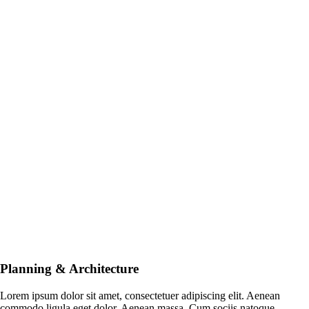
Planning
&
Architecture
Lorem ipsum dolor sit amet, consectetuer adipiscing elit. Aenean
commodo ligula eget dolor. Aenean massa. Cum sociis natoque