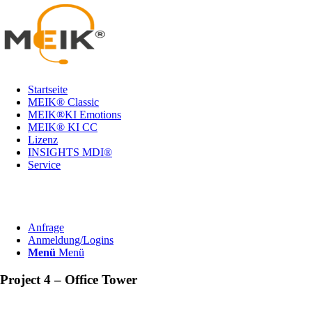
Startseite
MEIK® Classic
MEIK®KI Emotions
MEIK® KI CC
Lizenz
INSIGHTS MDI®
Service
Anfrage
Anmeldung/Logins
Menü
Menü
Project 4 – Office Tower